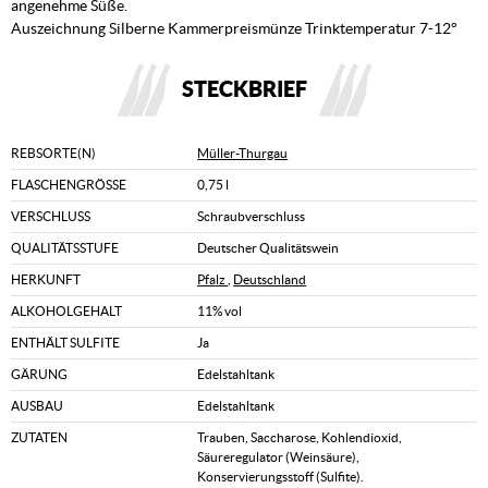
angenehme Süße.
Auszeichnung Silberne Kammerpreismünze Trinktemperatur 7-12°
STECKBRIEF
REBSORTE(N)
Müller-Thurgau
FLASCHENGRÖSSE
0,75 l
VERSCHLUSS
Schraubverschluss
QUALITÄTSSTUFE
Deutscher Qualitätswein
HERKUNFT
Pfalz
,
Deutschland
ALKOHOLGEHALT
11% vol
ENTHÄLT SULFITE
Ja
GÄRUNG
Edelstahltank
AUSBAU
Edelstahltank
ZUTATEN
Trauben, Saccharose, Kohlendioxid,
Säureregulator (Weinsäure),
Konservierungsstoff (Sulfite).