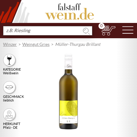
0
N
Produkt
suchen
Winzer
Weingut Gries
Müller-Thurgau Brillant
KATEGORIE
Weißwein
GESCHMACK
lieblich
HERKUNFT
Pfalz - DE