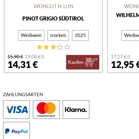
WEINGUT H. LUN
WEIN
WILHELM
PINOT GRIGIO SÜDTIROL
Weißwein
trocken
2025
Weißw
15,90 €
19,08 €/
L
17,27 €/
L
14,31 €
12,95 
Kaufen
ZAHLUNGSARTEN