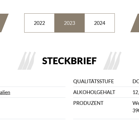
2022
2023
2024
STECKBRIEF
QUALITÄTSSTUFE
D
talien
ALKOHOLGEHALT
12
PRODUZENT
Wei
39