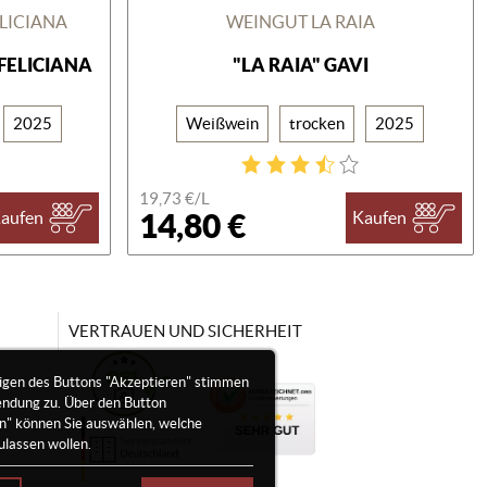
LICIANA
WEINGUT LA RAIA
FELICIANA
"LA RAIA" GAVI
2025
Weißwein
trocken
2025
19,73 €/
L
14,80 €
aufen
Kaufen
VERTRAUEN UND SICHERHEIT
igen des Buttons "Akzeptieren" stimmen
endung zu. Über den Button
en" können Sie auswählen, welche
ulassen wollen.