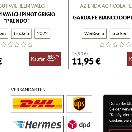
GUT WILHELM WALCH
AZIENDA AGRICOLA FE
 WALCH PINOT GRIGIO
GARDA FE BIANCO DOP 
“PRENDO”
ein
trocken
2022
Weißwein
trocken
15,93 €/
L
€
11,95 €
Kaufen
K
VERSANDARTEN
Durch Bestät
Sie der Verw
"Konfigurier
Cookies Sie z