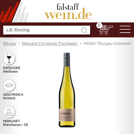
0
N
Produkt
suchen
Winzer
Weingut Christoph Tischleder
Müller-Thurgau Gutswein
KATEGORIE
Weißwein
GESCHMACK
feinherb
HERKUNFT
Rheinhessen - DE