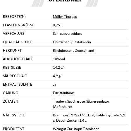
REBSORTE(N)
Müller-Thurgau
FLASCHENGRÖSSE
0,75 l
VERSCHLUSS
Schraubverschluss
QUALITÄTSSTUFE
Deutscher Qualitätswein
HERKUNFT
Rheinhessen
,
Deutschland
ALKOHOLGEHALT
10% vol
RESTSÜSSE
14,2 g/l
SÄUREGEHALT
4,9 g/l
ENTHÄLT SULFITE
Ja
GÄRUNG
Edelstahltank
ZUTATEN
Trauben, Saccharose, Säureregulator
(Äpfelsäure).
NÄHRWERTE
Brennwert: 272 kJ / 65 kcal, Kohlenhydrate: 2,2
g, Davon Zucker: 1,4 g
PRODUZENT
Weingut Christoph Tischleder,