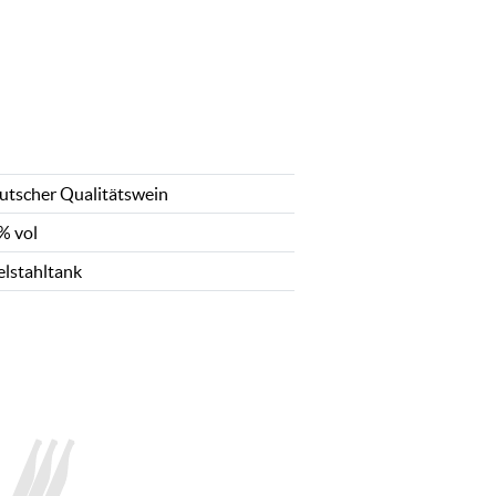
utscher Qualitätswein
% vol
elstahltank