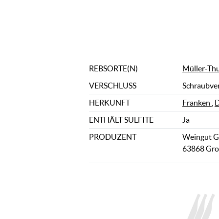
REBSORTE(N)
Müller-Th
VERSCHLUSS
Schraubve
HERKUNFT
Franken
,
D
ENTHÄLT SULFITE
Ja
PRODUZENT
Weingut Gi
63868 Gro