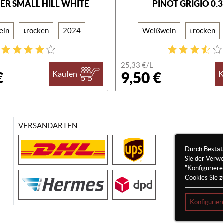
GER SMALL HILL WHITE
PINOT GRIGIO 0.
ein
trocken
2024
Weißwein
trocken
25,33 €/
L
€
9,50 €
Kaufen
K
VERSANDARTEN
Durch Bestät
Sie der Verw
"Konfigurier
Cookies Sie z
Konfigurier