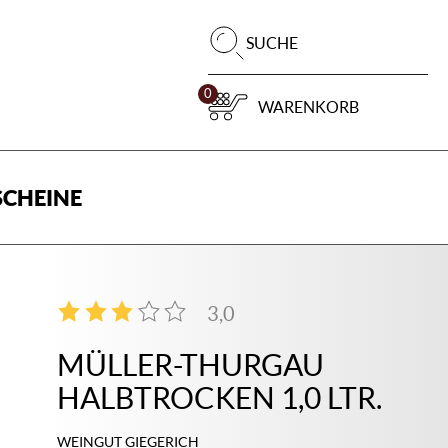
Pr
SUCHE
su
0
WARENKORB
CHEINE
3,0
2
MÜLLER-THURGAU
HALBTROCKEN 1,0 LTR.
WEINGUT GIEGERICH