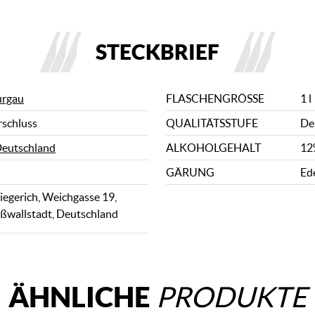
STECKBRIEF
urgau
FLASCHENGRÖSSE
1 l
rschluss
QUALITÄTSSTUFE
De
eutschland
ALKOHOLGEHALT
12
GÄRUNG
Ed
egerich, Weichgasse 19,
ßwallstadt, Deutschland
ÄHNLICHE
PRODUKTE