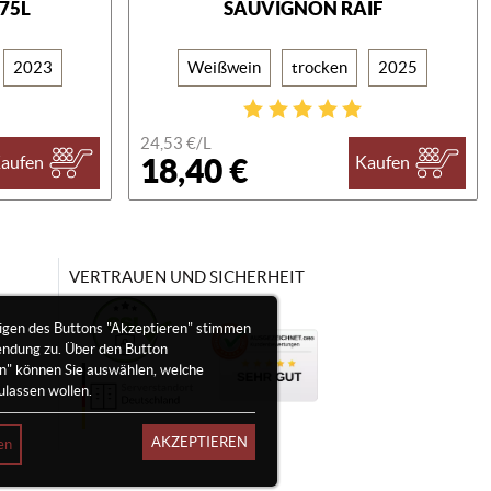
375L
SAUVIGNON RAIF
2023
Weißwein
trocken
2025
24,53 €/
L
18,40 €
aufen
Kaufen
VERTRAUEN UND SICHERHEIT
igen des Buttons "Akzeptieren" stimmen
endung zu. Über den Button
en" können Sie auswählen, welche
ulassen wollen.
AKZEPTIEREN
en