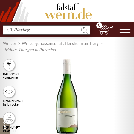
0
N
Produkt
suchen
Winzer
Winzergenossenschaft Herxheim am Berg
Müller-Thurgau halbtrocken
KATEGORIE
Weißwein
GESCHMACK
halbtrocken
1 LITER
HERKUNFT
Pfalz - DE