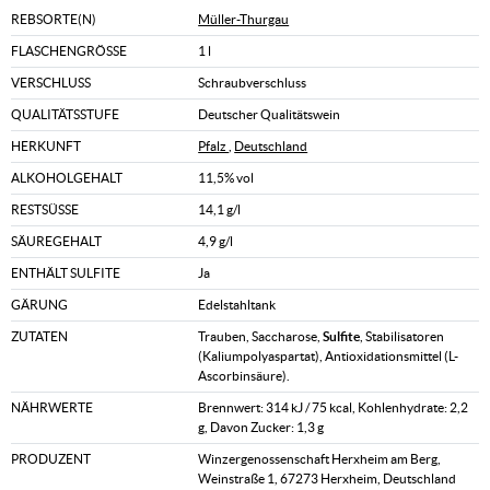
REBSORTE(N)
Müller-Thurgau
FLASCHENGRÖSSE
1 l
VERSCHLUSS
Schraubverschluss
QUALITÄTSSTUFE
Deutscher Qualitätswein
HERKUNFT
Pfalz
,
Deutschland
ALKOHOLGEHALT
11,5% vol
RESTSÜSSE
14,1 g/l
SÄUREGEHALT
4,9 g/l
ENTHÄLT SULFITE
Ja
GÄRUNG
Edelstahltank
ZUTATEN
Trauben, Saccharose,
Sulfite
, Stabilisatoren
(Kaliumpolyaspartat), Antioxidationsmittel (L-
Ascorbinsäure).
NÄHRWERTE
Brennwert: 314 kJ / 75 kcal, Kohlenhydrate: 2,2
g, Davon Zucker: 1,3 g
PRODUZENT
Winzergenossenschaft Herxheim am Berg,
Weinstraße 1, 67273 Herxheim, Deutschland