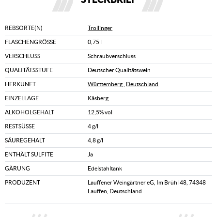
REBSORTE(N)
Trollinger
FLASCHENGRÖSSE
0,75 l
VERSCHLUSS
Schraubverschluss
QUALITÄTSSTUFE
Deutscher Qualitätswein
HERKUNFT
Württemberg
,
Deutschland
EINZELLAGE
Käsberg
ALKOHOLGEHALT
12,5% vol
RESTSÜSSE
4 g/l
SÄUREGEHALT
4,8 g/l
ENTHÄLT SULFITE
Ja
GÄRUNG
Edelstahltank
PRODUZENT
Lauffener Weingärtner eG, Im Brühl 48, 74348
Lauffen, Deutschland