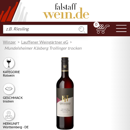
0
N
Produkt
suchen
Winzer
Lauffener Weingärtner eG
Mundelsheimer Käsberg Trollinger trocken
KATEGORIE
Rotwein
GESCHMACK
trocken
HERKUNFT
Württemberg - DE