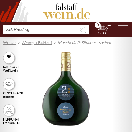
0
N
Produkt
suchen
Winzer
Weingut Baldauf
Muschelkalk Silvaner trocken
KATEGORIE
Weißwein
GESCHMACK
trocken
HERKUNFT
Franken - DE