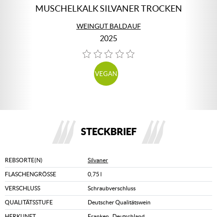
MUSCHELKALK SILVANER TROCKEN
WEINGUT BALDAUF
2025
VEGAN
STECKBRIEF
REBSORTE(N)
Silvaner
FLASCHENGRÖSSE
0,75 l
VERSCHLUSS
Schraubverschluss
QUALITÄTSSTUFE
Deutscher Qualitätswein
HERKUNFT
Franken
,
Deutschland