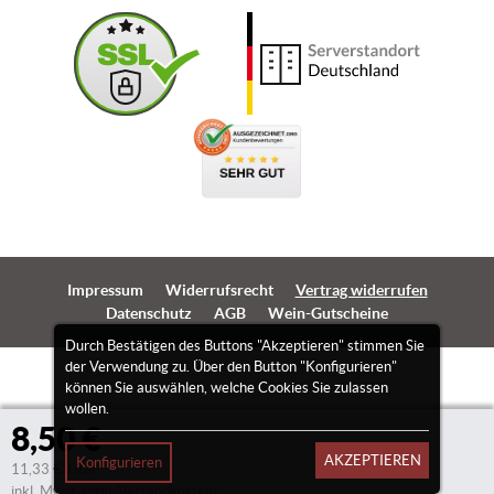
Impressum
Widerrufsrecht
Vertrag widerrufen
Datenschutz
AGB
Wein-Gutscheine
Durch Bestätigen des Buttons "Akzeptieren" stimmen Sie
der Verwendung zu. Über den Button "Konfigurieren"
können Sie auswählen, welche Cookies Sie zulassen
wollen.
8,50 €
AKZEPTIEREN
Konfigurieren
11,33 €/Liter
inkl. Mwst.
(zzgl. Versandkosten)