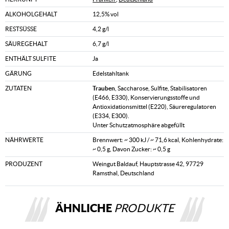
ALKOHOLGEHALT
12,5% vol
RESTSÜSSE
4,2 g/l
SÄUREGEHALT
6,7 g/l
ENTHÄLT SULFITE
Ja
GÄRUNG
Edelstahltank
ZUTATEN
Trauben
, Saccharose, Sulfite, Stabilisatoren
(E466, E330), Konservierungsstoffe und
Antioxidationsmittel (E220), Säureregulatoren
(E334, E300).
Unter Schutzatmosphäre abgefüllt
NÄHRWERTE
Brennwert: ~ 300 kJ / ~ 71,6 kcal, Kohlenhydrate:
~ 0,5 g, Davon Zucker: ~ 0,5 g
PRODUZENT
Weingut Baldauf, Hauptstrasse 42, 97729
Ramsthal, Deutschland
ÄHNLICHE
PRODUKTE