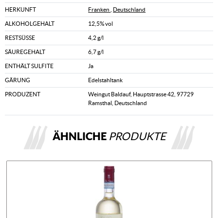
HERKUNFT
Franken
,
Deutschland
ALKOHOLGEHALT
12,5% vol
RESTSÜSSE
4,2 g/l
SÄUREGEHALT
6,7 g/l
ENTHÄLT SULFITE
Ja
GÄRUNG
Edelstahltank
PRODUZENT
Weingut Baldauf, Hauptstrasse 42, 97729
Ramsthal, Deutschland
ÄHNLICHE
PRODUKTE