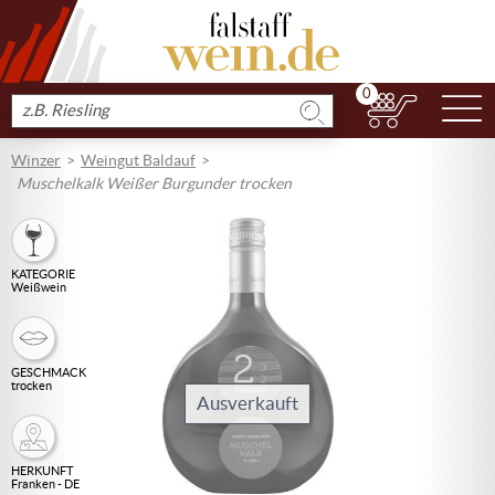
0
N
Produkt
suchen
Winzer
Weingut Baldauf
Muschelkalk Weißer Burgunder trocken
KATEGORIE
Weißwein
GESCHMACK
trocken
Ausverkauft
HERKUNFT
Franken - DE