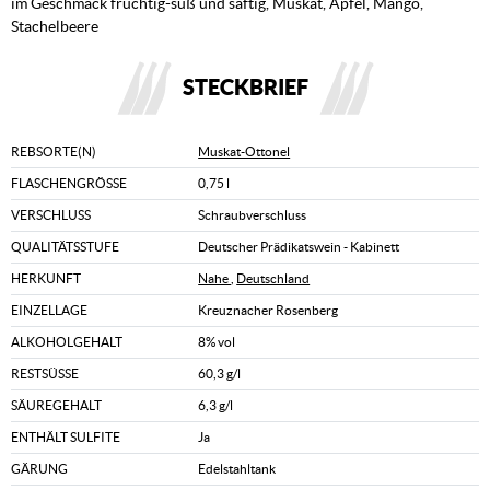
im Geschmack fruchtig-süß und saftig, Muskat, Apfel, Mango,
Stachelbeere
STECKBRIEF
REBSORTE(N)
Muskat-Ottonel
FLASCHENGRÖSSE
0,75 l
VERSCHLUSS
Schraubverschluss
QUALITÄTSSTUFE
Deutscher Prädikatswein - Kabinett
HERKUNFT
Nahe
,
Deutschland
EINZELLAGE
Kreuznacher Rosenberg
ALKOHOLGEHALT
8% vol
RESTSÜSSE
60,3 g/l
SÄUREGEHALT
6,3 g/l
ENTHÄLT SULFITE
Ja
GÄRUNG
Edelstahltank