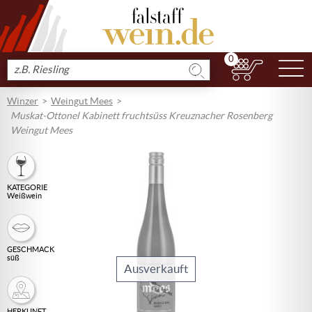
0
N
Produkt
suchen
Winzer
Weingut Mees
Muskat-Ottonel Kabinett fruchtsüss Kreuznacher Rosenberg
Weingut Mees
KATEGORIE
Weißwein
GESCHMACK
süß
Ausverkauft
HERKUNFT