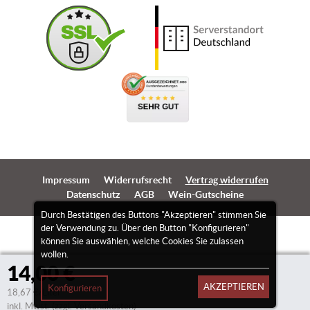
Impressum
Widerrufsrecht
Vertrag widerrufen
Datenschutz
AGB
Wein-Gutscheine
Durch Bestätigen des Buttons "Akzeptieren" stimmen Sie
der Verwendung zu. Über den Button "Konfigurieren"
können Sie auswählen, welche Cookies Sie zulassen
wollen.
14,00 €
AKZEPTIEREN
Konfigurieren
18,67 €/Liter
inkl. Mwst.
(zzgl. Versandkosten)