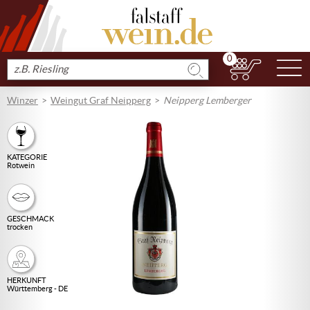
0
N
Produkt
suchen
Winzer
Weingut Graf Neipperg
Neipperg Lemberger
KATEGORIE
Rotwein
GESCHMACK
trocken
HERKUNFT
Württemberg - DE