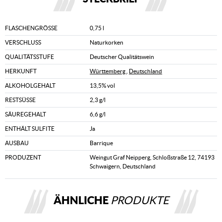
FLASCHENGRÖSSE
0,75 l
VERSCHLUSS
Naturkorken
QUALITÄTSSTUFE
Deutscher Qualitätswein
HERKUNFT
Württemberg
,
Deutschland
ALKOHOLGEHALT
13,5% vol
RESTSÜSSE
2,3 g/l
SÄUREGEHALT
6,6 g/l
ENTHÄLT SULFITE
Ja
AUSBAU
Barrique
PRODUZENT
Weingut Graf Neipperg, Schloßstraße 12, 74193
Schwaigern, Deutschland
ÄHNLICHE
PRODUKTE