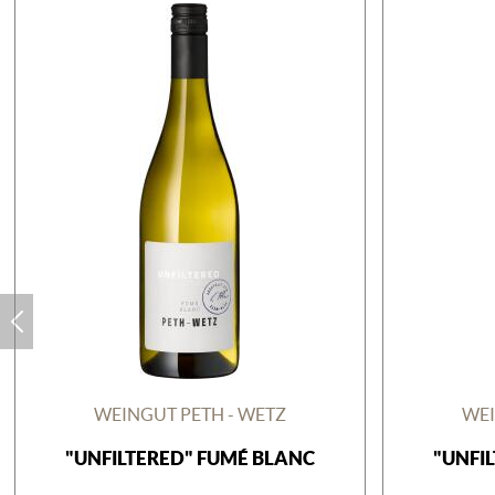
WEINGUT PETH - WETZ
WEI
"UNFILTERED" FUMÉ BLANC
"UNFI