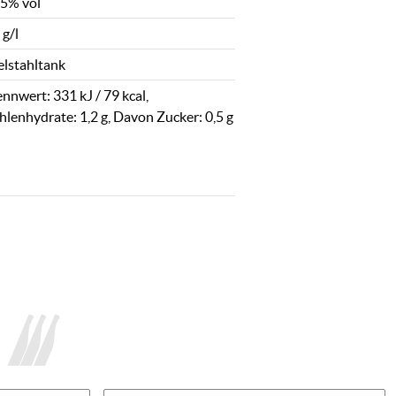
,5% vol
 g/l
elstahltank
nnwert: 331 kJ / 79 kcal,
hlenhydrate: 1,2 g, Davon Zucker: 0,5 g