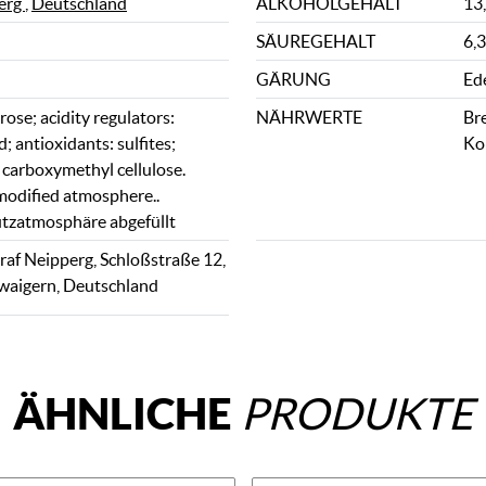
erg
,
Deutschland
ALKOHOLGEHALT
13
SÄUREGEHALT
6,3
GÄRUNG
Ed
rose; acidity regulators:
NÄHRWERTE
Bre
d; antioxidants: sulfites;
Ko
: carboxymethyl cellulose.
modified atmosphere..
tzatmosphäre abgefüllt
af Neipperg, Schloßstraße 12,
waigern, Deutschland
ÄHNLICHE
PRODUKTE