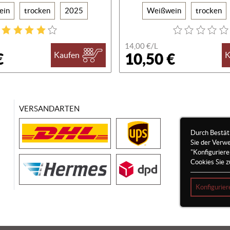
ein
trocken
2025
Weißwein
trocken
14,00 €/
L
€
10,50 €
Kaufen
K
VERSANDARTEN
Durch Bestät
Sie der Verw
"Konfigurier
Cookies Sie z
Konfigurier