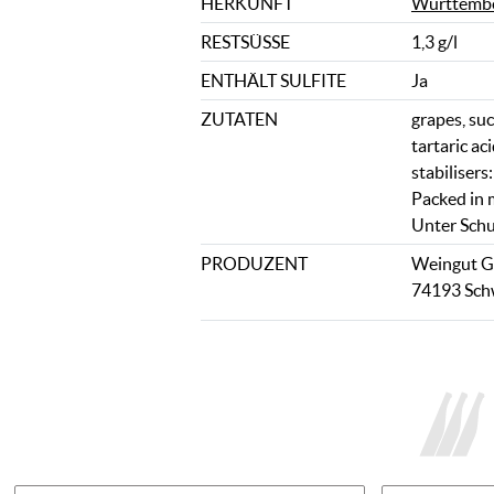
HERKUNFT
Württemb
RESTSÜSSE
1,3 g/l
ENTHÄLT SULFITE
Ja
ZUTATEN
grapes, suc
tartaric aci
stabilisers
Packed in 
Unter Schu
PRODUZENT
Weingut Gr
74193 Sch