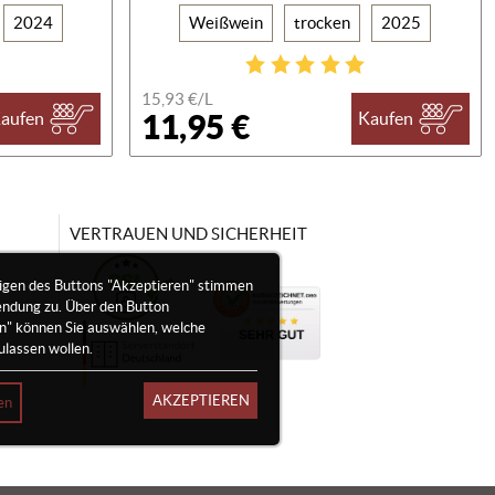
2024
Weißwein
trocken
2025
15,93 €/
L
11,95 €
aufen
Kaufen
VERTRAUEN UND SICHERHEIT
igen des Buttons "Akzeptieren" stimmen
endung zu. Über den Button
en" können Sie auswählen, welche
ulassen wollen.
AKZEPTIEREN
en