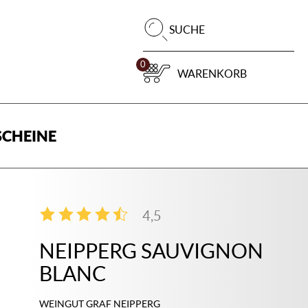
Pr
SUCHE
su
0
WARENKORB
CHEINE
4,5
4
NEIPPERG SAUVIGNON
BLANC
WEINGUT GRAF NEIPPERG