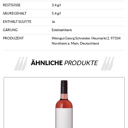
RESTSÜSSE
3,4 g/l
SÄUREGEHALT
5,4 g/l
ENTHÄLT SULFITE
Ja
GÄRUNG
Edelstahltank
PRODUZENT
Weingut Georg Schneider, Heumarkt 2, 97334
Nordheim a. Main, Deutschland
ÄHNLICHE
PRODUKTE