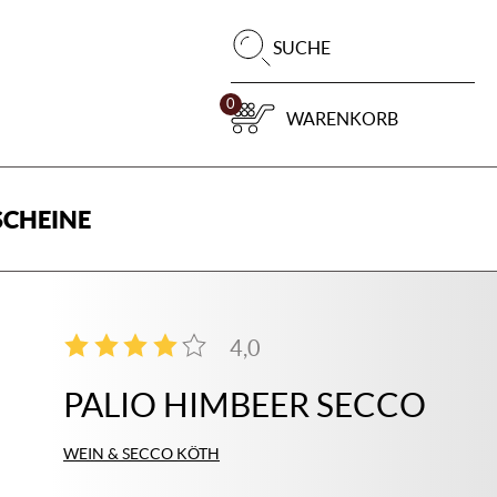
Pr
SUCHE
su
0
WARENKORB
CHEINE
4,0
1
PALIO HIMBEER SECCO
WEIN & SECCO KÖTH