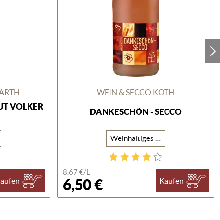
BARTH
WEIN & SECCO KÖTH
UT VOLKER
DANKESCHÖN - SECCO
Weinhaltiges Getränk
8,67 €/
L
6,50 €
aufen
Kaufen