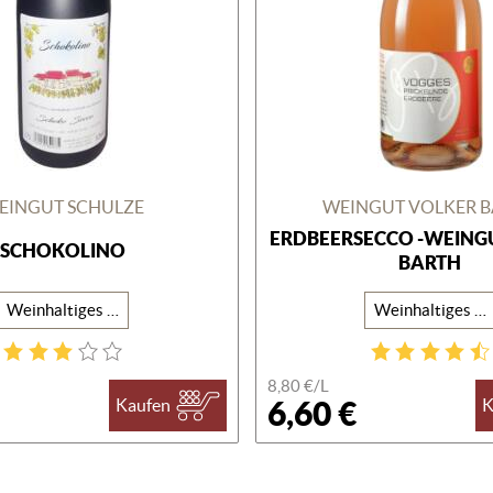
EINGUT SCHULZE
WEINGUT VOLKER 
ERDBEERSECCO -WEING
SCHOKOLINO
BARTH
Weinhaltiges Getränk
Weinhaltiges Getränk
8,80 €/
L
6,60 €
Kaufen
K