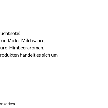
ruchtnote!
 und/oder Milchsäure,
säure, Himbeeraromen,
Produkten handelt es sich um
onkorken