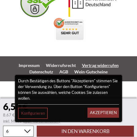
Impressum
Widerrufsrecht
Vertrag widerrufen
Datenschutz
AGB
Wein-Gutscheine
Durch Bestätigen des Buttons "Akzeptieren" stimmen Sie
der Verwendung zu. Über den Button "Konfigurieren"
können Sie auswählen, welche Cookies Sie zulassen
wollen.
6,50 €
AKZEPTIEREN
Konfigurieren
8,67 €/Liter
inkl. Mwst.
(zzgl. Versandkosten)
IN DEN WARENKORB