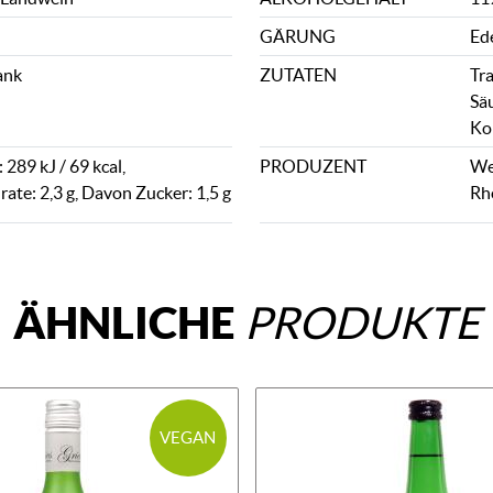
GÄRUNG
Ed
ank
ZUTATEN
Tr
Sä
Kon
289 kJ / 69 kcal,
PRODUZENT
We
ate: 2,3 g, Davon Zucker: 1,5 g
Rh
ÄHNLICHE
PRODUKTE
VEGAN