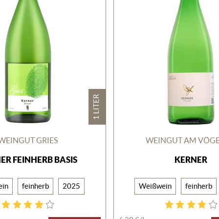
1 LITER
WEINGUT GRIES
WEINGUT AM VÖGE
ER FEINHERB BASIS
KERNER
ein
feinherb
2025
Weißwein
feinherb