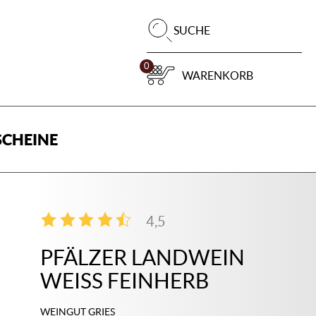
Pr
SUCHE
su
0
WARENKORB
CHEINE
4,5
4
PFÄLZER LANDWEIN
WEISS FEINHERB
WEINGUT GRIES