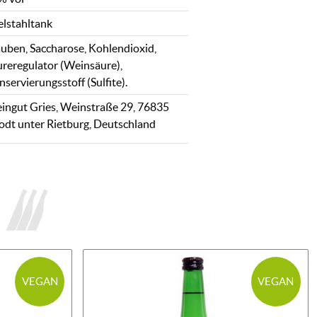
elstahltank
auben, Saccharose, Kohlendioxid,
ureregulator (Weinsäure),
servierungsstoff (Sulfite).
ingut Gries, Weinstraße 29, 76835
odt unter Rietburg, Deutschland
VEGAN
VEGAN