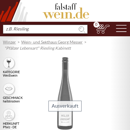
0
N
Produkt
suchen
Winzer
Wein- und Sekthaus Georg Messer
"Pfälzer Lebensart" Riesling Kabinett
KATEGORIE
Weißwein
GESCHMACK
halbtrocken
Ausverkauft
HERKUNFT
Pfalz - DE