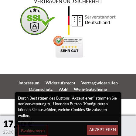
VERTRAUEN UND SICHERHEIT
Impressum
Widerrufsrecht
Vertrag widerrufen
Datenschutz
AGB
Wein-Gutscheine
Durch Bestätigen des Buttons "Akzeptieren" stimmen Sie
der Verwendung zu. Über den Button "Konfigurieren"
können Sie auswählen, welche Cookies Sie zulassen
wollen.
17,50 €
AKZEPTIEREN
Konfigurieren
25,00 €/Liter