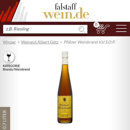
0
N
Produkt
suchen
Winzer
Weingut Albert Götz
Pfälzer Weinbrand V.V.S.O.P.
KATEGORIE
Brandy/Weinbrand
0,7 LITER