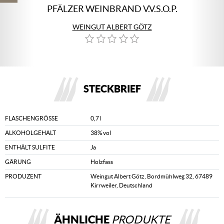
PFÄLZER WEINBRAND V.V.S.O.P.
WEINGUT ALBERT GÖTZ
STECKBRIEF
FLASCHENGRÖSSE
0,7 l
ALKOHOLGEHALT
38% vol
ENTHÄLT SULFITE
Ja
GÄRUNG
Holzfass
PRODUZENT
Weingut Albert Götz, Bordmühlweg 32, 67489
Kirrweiler, Deutschland
ÄHNLICHE
PRODUKTE