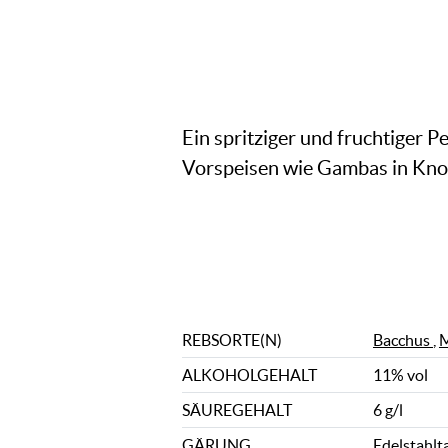
Ein spritziger und fruchtiger P
Vorspeisen wie Gambas in Kno
REBSORTE(N)
Bacchus
,
M
ALKOHOLGEHALT
11% vol
SÄUREGEHALT
6 g/l
GÄRUNG
Edelstahlt