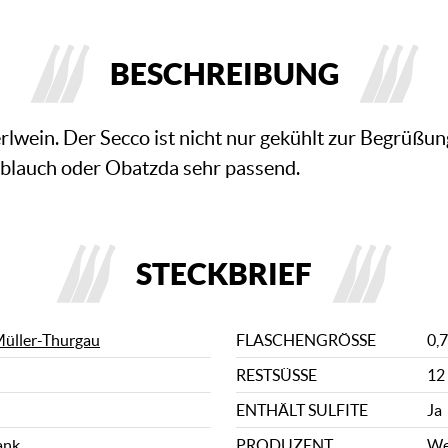
BESCHREIBUNG
erlwein. Der Secco ist nicht nur gekühlt zur Begrüßu
blauch oder Obatzda sehr passend.
STECKBRIEF
üller-Thurgau
FLASCHENGRÖSSE
0,7
RESTSÜSSE
12 
ENTHÄLT SULFITE
Ja
ank
PRODUZENT
We