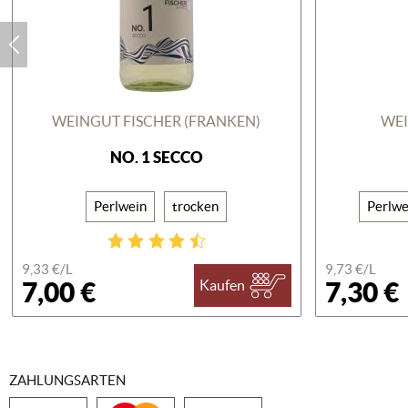
WEINGUT FISCHER (FRANKEN)
WEI
NO. 1 SECCO
Perlwein
trocken
Perlwe
9,33 €/
L
9,73 €/
L
7,00 €
7,30 €
Kaufen
ZAHLUNGSARTEN