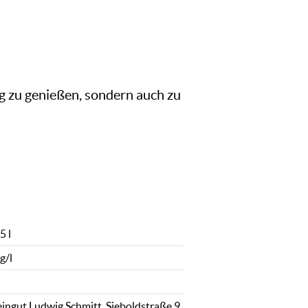
ng zu genießen, sondern auch zu
5 l
g/l
ingut Ludwig Schmitt, Sieboldstraße 9,