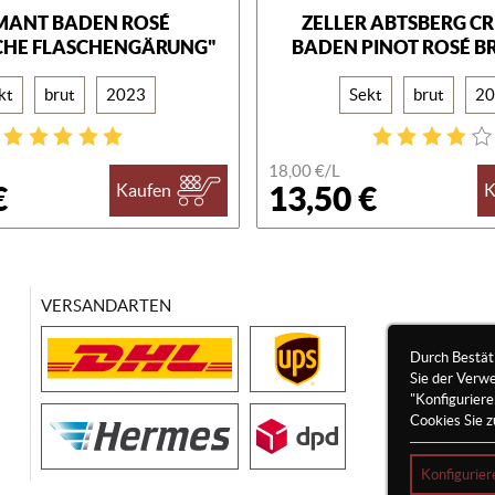
MANT BADEN ROSÉ
ZELLER ABTSBERG C
SCHE FLASCHENGÄRUNG"
BADEN PINOT ROSÉ BR
kt
brut
2023
Sekt
brut
20
18,00 €/
L
€
13,50 €
Kaufen
K
VERSANDARTEN
Durch Bestät
Sie der Verw
"Konfigurier
Cookies Sie z
Konfigurier