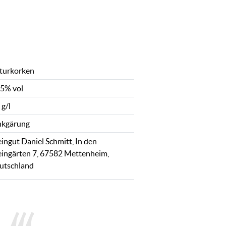
turkorken
,5% vol
 g/l
nkgärung
ingut Daniel Schmitt, In den
ingärten 7, 67582 Mettenheim,
utschland