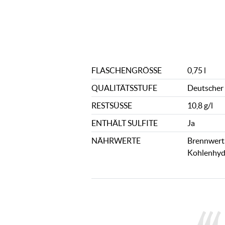
FLASCHENGRÖSSE
0,75 l
QUALITÄTSSTUFE
Deutscher 
RESTSÜSSE
10,8 g/l
ENTHÄLT SULFITE
Ja
NÄHRWERTE
Brennwert: 
Kohlenhydr