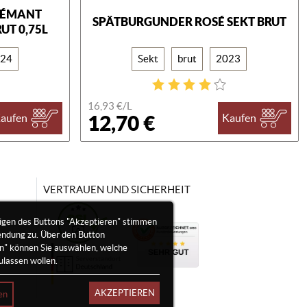
RÉMANT
SPÄTBURGUNDER ROSÉ SEKT BRUT
UT 0,75L
24
Sekt
brut
2023
16,93 €/
L
12,70 €
aufen
Kaufen
VERTRAUEN UND SICHERHEIT
igen des Buttons "Akzeptieren" stimmen
endung zu. Über den Button
en" können Sie auswählen, welche
ulassen wollen.
AKZEPTIEREN
en