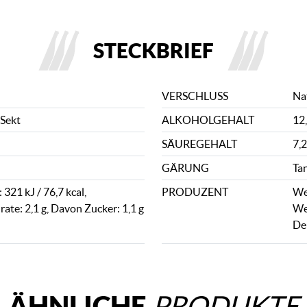
STECKBRIEF
VERSCHLUSS
Na
Sekt
ALKOHOLGEHALT
12
SÄUREGEHALT
7,2
GÄRUNG
Ta
321 kJ / 76,7 kcal,
PRODUZENT
We
ate: 2,1 g, Davon Zucker: 1,1 g
We
De
ÄHNLICHE
PRODUKTE