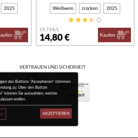
2025
Weißwein
trocken
2025
19,73 €/
L
14,80 €
aufen
Kaufen
VERTRAUEN UND SICHERHEIT
igen des Buttons "Akzeptieren" stimmen
endung zu. Über den Button
en" können Sie auswählen, welche
ulassen wollen.
AKZEPTIEREN
en