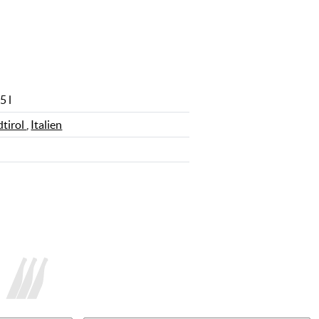
5 l
dtirol
,
Italien