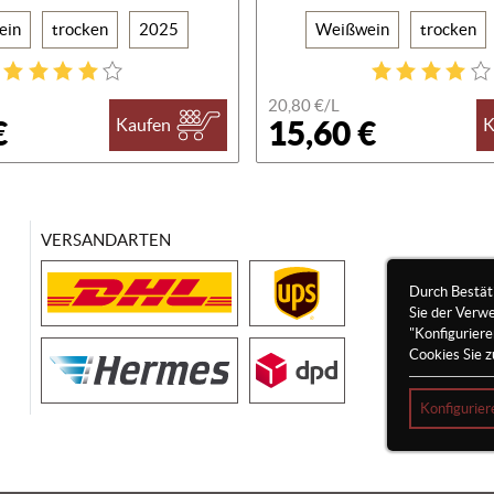
ein
trocken
2025
Weißwein
trocken
20,80 €/
L
€
15,60 €
Kaufen
K
VERSANDARTEN
Durch Bestät
Sie der Verw
"Konfigurier
Cookies Sie z
Konfigurier