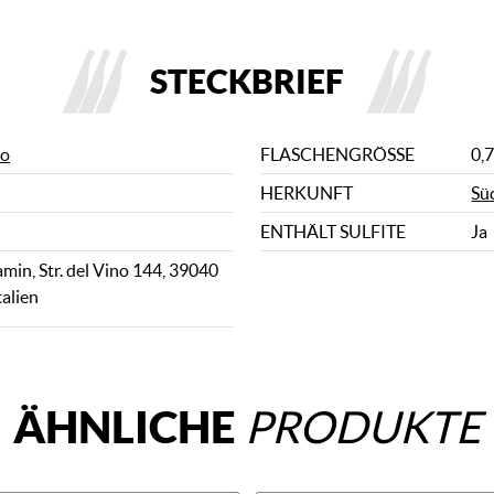
STECKBRIEF
io
FLASCHENGRÖSSE
0,7
HERKUNFT
Sü
ENTHÄLT SULFITE
Ja
amin, Str. del Vino 144, 39040
talien
ÄHNLICHE
PRODUKTE