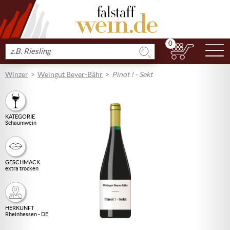
0
N
Produkt
suchen
Winzer
Weingut Beyer-Bähr
Pinot ! - Sekt
KATEGORIE
Schaumwein
GESCHMACK
extra trocken
HERKUNFT
Rheinhessen - DE