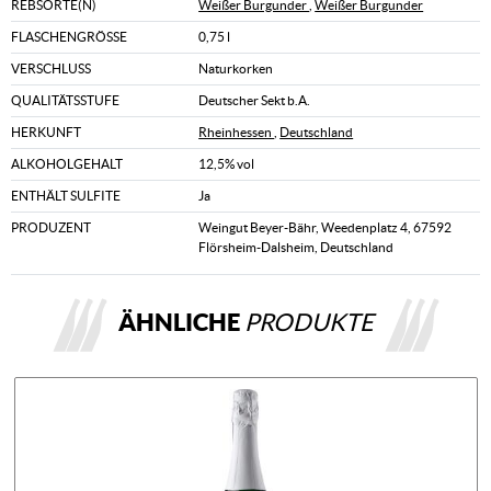
REBSORTE(N)
Weißer Burgunder
,
Weißer Burgunder
FLASCHENGRÖSSE
0,75 l
VERSCHLUSS
Naturkorken
QUALITÄTSSTUFE
Deutscher Sekt b.A.
HERKUNFT
Rheinhessen
,
Deutschland
ALKOHOLGEHALT
12,5% vol
ENTHÄLT SULFITE
Ja
PRODUZENT
Weingut Beyer-Bähr, Weedenplatz 4, 67592
Flörsheim-Dalsheim, Deutschland
ÄHNLICHE
PRODUKTE