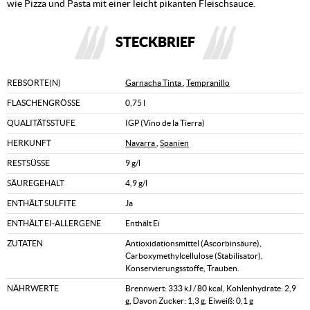
wie Pizza und Pasta mit einer leicht pikanten Fleischsauce.
STECKBRIEF
REBSORTE(N)
Garnacha Tinta
,
Tempranillo
FLASCHENGRÖSSE
0,75 l
QUALITÄTSSTUFE
IGP (Vino de la Tierra)
HERKUNFT
Navarra
,
Spanien
RESTSÜSSE
9 g/l
SÄUREGEHALT
4,9 g/l
ENTHÄLT SULFITE
Ja
ENTHÄLT EI-ALLERGENE
Enthält Ei
ZUTATEN
Antioxidationsmittel (Ascorbinsäure),
Carboxymethylcellulose (Stabilisator),
Konservierungsstoffe, Trauben.
NÄHRWERTE
Brennwert: 333 kJ / 80 kcal, Kohlenhydrate: 2,9
g, Davon Zucker: 1,3 g, Eiweiß: 0,1 g