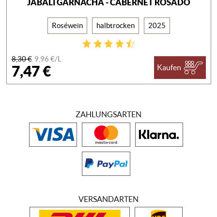
JABALÍ GARNACHA - CABERNET ROSADO
Roséwein
halbtrocken
2025
8,30 €
9,96 €/
L
7,47 €
Kaufen
ZAHLUNGSARTEN
VERSANDARTEN