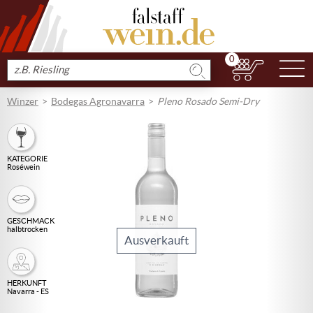
0
N
Produkt
suchen
Winzer
Bodegas Agronavarra
Pleno Rosado Semi-Dry
KATEGORIE
Roséwein
GESCHMACK
halbtrocken
Ausverkauft
HERKUNFT
Navarra - ES