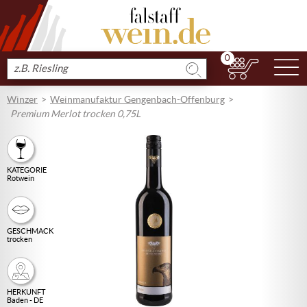
0
N
Produkt
suchen
Winzer
Weinmanufaktur Gengenbach-Offenburg
Premium Merlot trocken 0,75L
KATEGORIE
Rotwein
GESCHMACK
trocken
HERKUNFT
Baden - DE