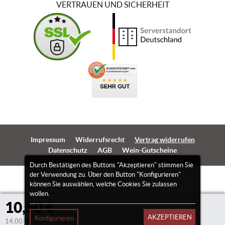
VERTRAUEN UND SICHERHEIT
Impressum
Widerrufsrecht
Vertrag widerrufen
Datenschutz
AGB
Wein-Gutscheine
Durch Bestätigen des Buttons "Akzeptieren" stimmen Sie
der Verwendung zu. Über den Button "Konfigurieren"
können Sie auswählen, welche Cookies Sie zulassen
wollen.
10,50 €
AKZEPTIEREN
Konfigurieren
14,00 €/Liter