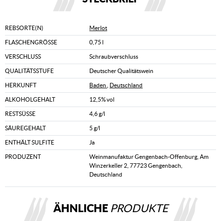
REBSORTE(N)
Merlot
FLASCHENGRÖSSE
0,75 l
VERSCHLUSS
Schraubverschluss
QUALITÄTSSTUFE
Deutscher Qualitätswein
HERKUNFT
Baden
,
Deutschland
ALKOHOLGEHALT
12,5% vol
RESTSÜSSE
4,6 g/l
SÄUREGEHALT
5 g/l
ENTHÄLT SULFITE
Ja
PRODUZENT
Weinmanufaktur Gengenbach-Offenburg, Am
Winzerkeller 2, 77723 Gengenbach,
Deutschland
ÄHNLICHE
PRODUKTE