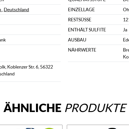
n
,
Deutschland
EINZELLAGE
Oh
RESTSÜSSE
121
ENTHÄLT SULFITE
Ja
ank
AUSBAU
Ed
NÄHRWERTE
Bre
Ko
lk, Koblenzer Str. 6, 56322
schland
ÄHNLICHE
PRODUKTE