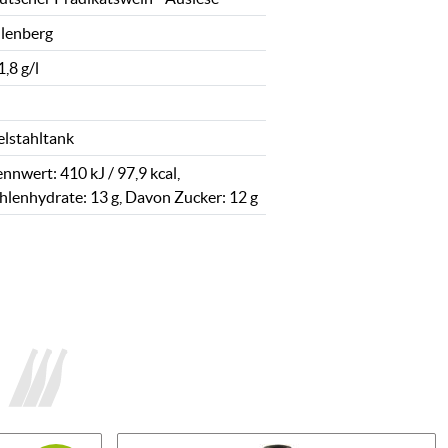
lenberg
,8 g/l
elstahltank
nnwert: 410 kJ / 97,9 kcal,
hlenhydrate: 13 g, Davon Zucker: 12 g