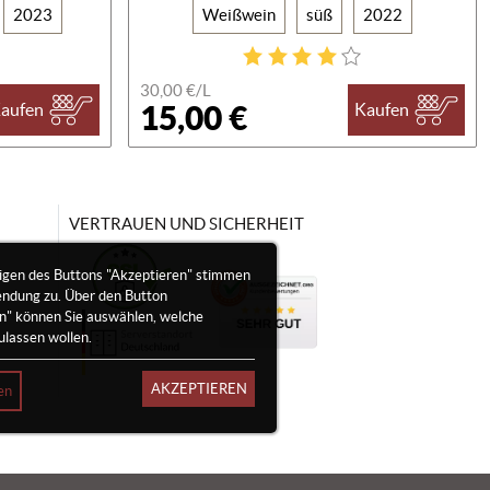
2023
Weißwein
süß
2022
30,00 €/
L
15,00 €
aufen
Kaufen
VERTRAUEN UND SICHERHEIT
igen des Buttons "Akzeptieren" stimmen
endung zu. Über den Button
en" können Sie auswählen, welche
ulassen wollen.
AKZEPTIEREN
en