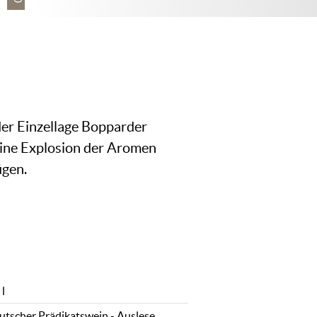
der Einzellage Bopparder
ine Explosion der Aromen
ügen.
 l
utscher Prädikatswein - Auslese