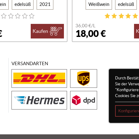
ein
edelsüß
2021
Weißwein
edelsüß
36,00 €/
L
€
18,00 €
Kaufen
K
VERSANDARTEN
Durch Bestät
Sie der Verw
"Konfigurier
Cookies Sie z
Konfigurier