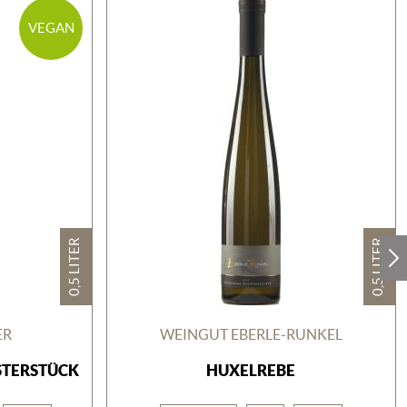
VEGAN
0,5 LITER
0,5 LITER
ER
WEINGUT EBERLE-RUNKEL
STERSTÜCK
HUXELREBE