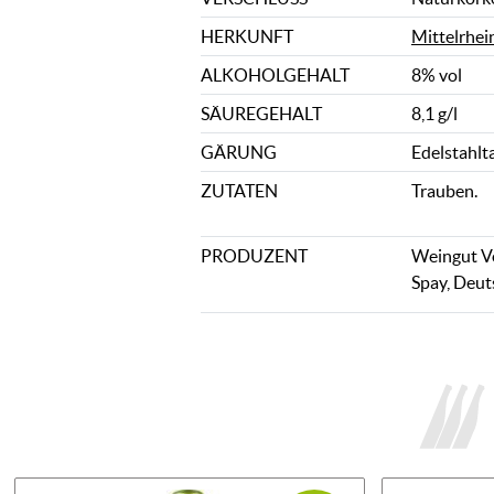
HERKUNFT
Mittelrhei
ALKOHOLGEHALT
8% vol
SÄUREGEHALT
8,1 g/l
GÄRUNG
Edelstahlt
ZUTATEN
Trauben.
PRODUZENT
Weingut Vo
Spay, Deut