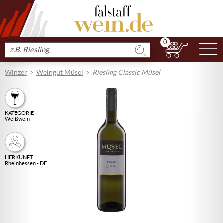
0
N
Produkt
suchen
Winzer
Weingut Müsel
Riesling Classic Müsel
KATEGORIE
Weißwein
HERKUNFT
Rheinhessen - DE