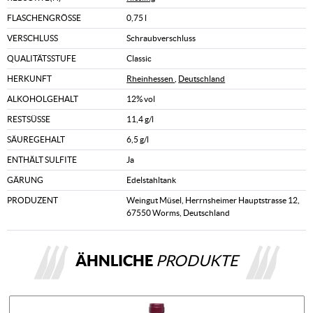
FLASCHENGRÖSSE
0,75 l
VERSCHLUSS
Schraubverschluss
QUALITÄTSSTUFE
Classic
HERKUNFT
Rheinhessen
,
Deutschland
ALKOHOLGEHALT
12% vol
RESTSÜSSE
11,4 g/l
SÄUREGEHALT
6,5 g/l
ENTHÄLT SULFITE
Ja
GÄRUNG
Edelstahltank
PRODUZENT
Weingut Müsel, Herrnsheimer Hauptstrasse 12,
67550 Worms, Deutschland
ÄHNLICHE
PRODUKTE