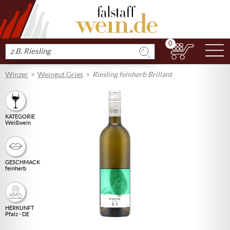
0
N
Produkt
suchen
Winzer
Weingut Gries
Riesling feinherb Brillant
KATEGORIE
Weißwein
GESCHMACK
feinherb
HERKUNFT
Pfalz - DE