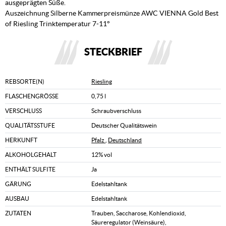
ausgeprägten Süße.
Auszeichnung Silberne Kammerpreismünze AWC VIENNA Gold Best
of Riesling Trinktemperatur 7-11°
STECKBRIEF
REBSORTE(N)
Riesling
FLASCHENGRÖSSE
0,75 l
VERSCHLUSS
Schraubverschluss
QUALITÄTSSTUFE
Deutscher Qualitätswein
HERKUNFT
Pfalz
,
Deutschland
ALKOHOLGEHALT
12% vol
ENTHÄLT SULFITE
Ja
GÄRUNG
Edelstahltank
AUSBAU
Edelstahltank
ZUTATEN
Trauben, Saccharose, Kohlendioxid,
Säureregulator (Weinsäure),