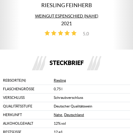
RIESLING FEINHERB
WEINGUT ESPENSCHIED (NAHE)
2021
5,0
1
STECKBRIEF
REBSORTE(N)
Riesling
FLASCHENGRÖSSE
0,75 l
VERSCHLUSS
Schraubverschluss
QUALITÄTSSTUFE
Deutscher Qualitätswein
HERKUNFT
Nahe
,
Deutschland
ALKOHOLGEHALT
12% vol
RESTSÜSSE
12 g/l