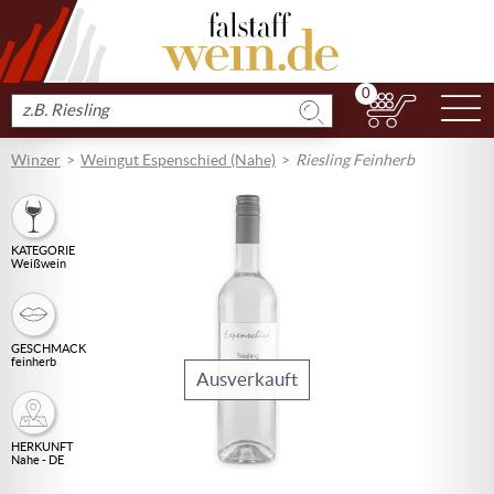
0
N
Produkt
suchen
Winzer
Weingut Espenschied (Nahe)
Riesling Feinherb
KATEGORIE
Weißwein
GESCHMACK
feinherb
Ausverkauft
HERKUNFT
Nahe - DE