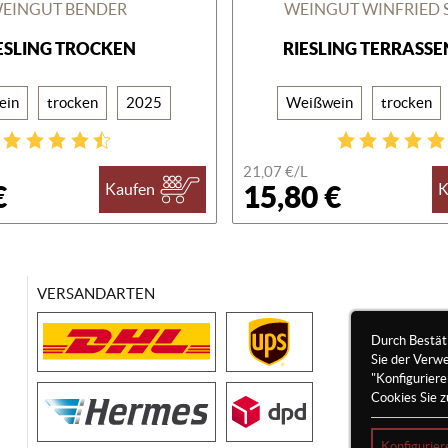
EINGUT BENDER
WEINGUT WINFRIED 
ESLING TROCKEN
RIESLING TERRASS
ein
trocken
2025
Weißwein
trocken
21,07 €/
L
€
15,80 €
Kaufen
K
VERSANDARTEN
Durch Bestät
Sie der Verw
"Konfigurier
Cookies Sie z
Konfigurier