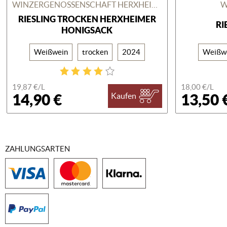
WINZERGENOSSENSCHAFT HERXHEIM AM BERG
W
RIESLING TROCKEN HERXHEIMER
RI
HONIGSACK
Weißwein
trocken
2024
Weißw
19,87 €/
L
18,00 €/
L
14,90 €
13,50 
Kaufen
ZAHLUNGSARTEN