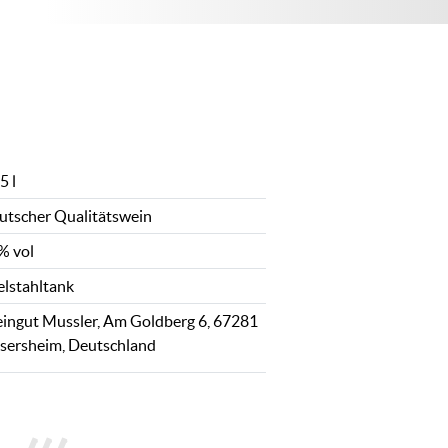
5 l
utscher Qualitätswein
% vol
elstahltank
ingut Mussler, Am Goldberg 6, 67281
ssersheim, Deutschland