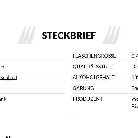
STECKBRIEF
FLASCHENGRÖSSE
0,7
en
QUALITÄTSSTUFE
De
schland
ALKOHOLGEHALT
13
GÄRUNG
Ed
ank
PRODUZENT
We
Bi