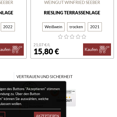
SEEBER
WEINGUT WINFRIED SEEBER
ENLAGE
RIESLING TERRASSENLAGE
2022
Weißwein
trocken
2021
21,07 €/
L
15,80 €
aufen
Kaufen
VERTRAUEN UND SICHERHEIT
igen des Buttons "Akzeptieren" stimmen
endung zu. Über den Button
en" können Sie auswählen, welche
ulassen wollen.
AKZEPTIEREN
en