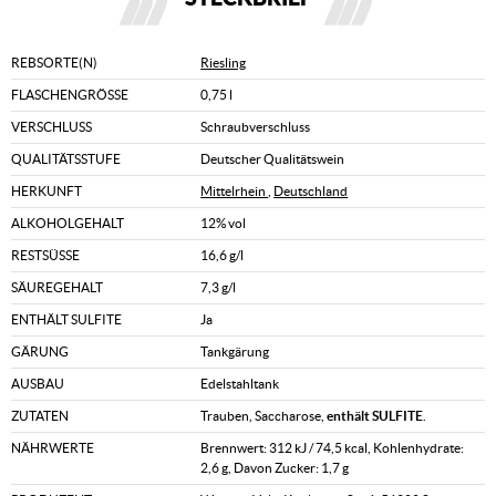
REBSORTE(N)
Riesling
FLASCHENGRÖSSE
0,75 l
VERSCHLUSS
Schraubverschluss
QUALITÄTSSTUFE
Deutscher Qualitätswein
HERKUNFT
Mittelrhein
,
Deutschland
ALKOHOLGEHALT
12% vol
RESTSÜSSE
16,6 g/l
SÄUREGEHALT
7,3 g/l
ENTHÄLT SULFITE
Ja
GÄRUNG
Tankgärung
AUSBAU
Edelstahltank
ZUTATEN
Trauben, Saccharose,
enthält SULFITE
.
NÄHRWERTE
Brennwert: 312 kJ / 74,5 kcal, Kohlenhydrate:
2,6 g, Davon Zucker: 1,7 g