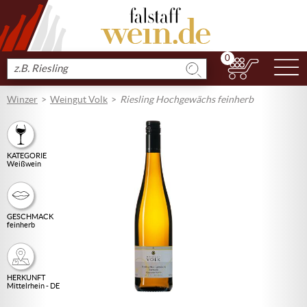
0
N
Produkt
suchen
Winzer
Weingut Volk
Riesling Hochgewächs feinherb
KATEGORIE
Weißwein
GESCHMACK
feinherb
HERKUNFT
Mittelrhein - DE