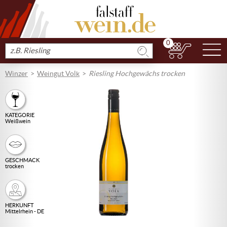
0
N
Produkt
suchen
Winzer
Weingut Volk
Riesling Hochgewächs trocken
KATEGORIE
Weißwein
GESCHMACK
trocken
HERKUNFT
Mittelrhein - DE