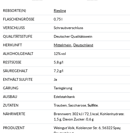
REBSORTE(N)
Riesling
FLASCHENGRÖSSE
0,75 l
VERSCHLUSS
Schraubverschluss
QUALITÄTSSTUFE
Deutscher Qualitätswein
HERKUNFT
Mittelrhein
,
Deutschland
ALKOHOLGEHALT
12% vol
RESTSÜSSE
5,8 g/l
SÄUREGEHALT
7,2 g/l
ENTHÄLT SULFITE
Ja
GÄRUNG
Tankgärung
AUSBAU
Edelstahltank
ZUTATEN
Trauben, Saccharose,
Sulfite
.
NÄHRWERTE
Brennwert: 302 kJ / 72,1 kcal, Kohlenhydrate:
1,5 g, Davon Zucker: 0,6 g
PRODUZENT
Weingut Volk, Koblenzer Str. 6, 56322 Spay,