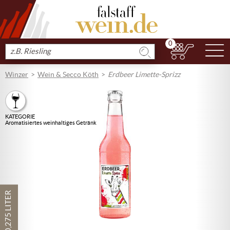
0
N
Produkt
suchen
Winzer
Wein & Secco Köth
Erdbeer Limette-Sprizz
KATEGORIE
Aromatisiertes weinhaltiges Getränk
0,275 LITER