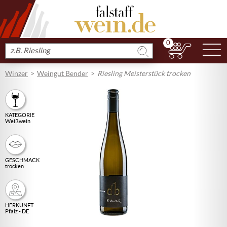
0
N
Produkt
suchen
Winzer
Weingut Bender
Riesling Meisterstück trocken
KATEGORIE
Weißwein
GESCHMACK
trocken
HERKUNFT
Pfalz - DE