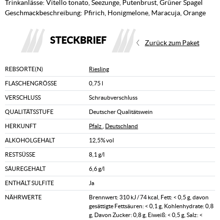
Trinkanlässe: Vitello tonato, Seezunge, Putenbrust, Grüner Spagel
Geschmackbeschreibung: Pfirich, Honigmelone, Maracuja, Orange
STECKBRIEF
Zurück zum Paket
REBSORTE(N)
Riesling
FLASCHENGRÖSSE
0,75 l
VERSCHLUSS
Schraubverschluss
QUALITÄTSSTUFE
Deutscher Qualitätswein
HERKUNFT
Pfalz
,
Deutschland
ALKOHOLGEHALT
12,5% vol
RESTSÜSSE
8,1 g/l
SÄUREGEHALT
6,6 g/l
ENTHÄLT SULFITE
Ja
NÄHRWERTE
Brennwert: 310 kJ / 74 kcal, Fett: < 0,5 g, davon
gesättigte Fettsäuren: < 0,1 g, Kohlenhydrate: 0,8
g, Davon Zucker: 0,8 g, Eiweiß: < 0,5 g, Salz: <