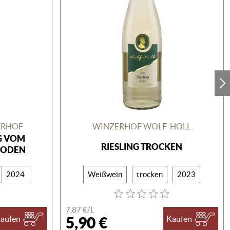
ERHOF
WINZERHOF WOLF-HOLL
G VOM
RIESLING TROCKEN
BODEN
2024
Weißwein
trocken
2023
7,87 €/
L
5,90 €
aufen
Kaufen