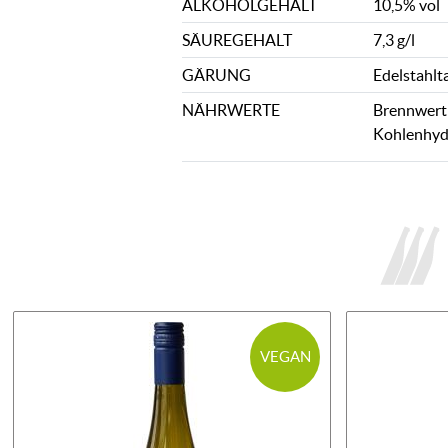
ALKOHOLGEHALT
10,5% vol
SÄUREGEHALT
7,3 g/l
GÄRUNG
Edelstahlt
NÄHRWERTE
Brennwert: 
Kohlenhydr
VEGAN