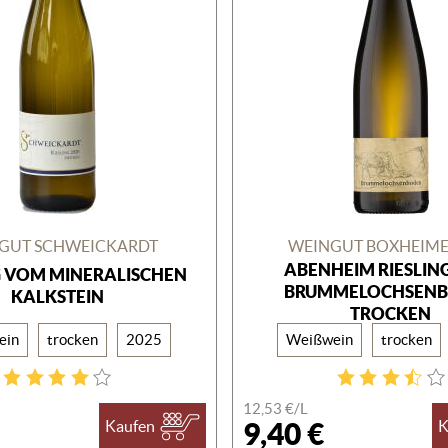
GUT SCHWEICKARDT
WEINGUT BOXHEIM
ABENHEIM RIESLIN
G VOM MINERALISCHEN
BRUMMELOCHSEN
KALKSTEIN
TROCKEN
ein
trocken
2025
Weißwein
trocken
12,53 €/
L
9,40 €
Kaufen
K