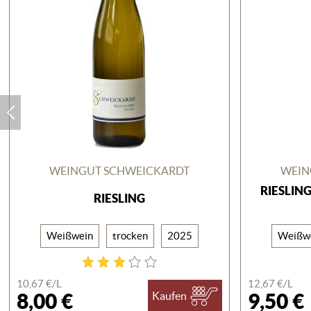
WEINGUT SCHWEICKARDT
WEIN
RIESLIN
RIESLING
Weißwein
trocken
2025
Weißw
10,67 €/
L
12,67 €/
L
8,00 €
9,50 €
Kaufen