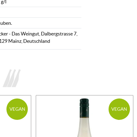
 g/l
auben.
cker - Das Weingut, Dalbergstrasse 7,
129 Mainz, Deutschland
VEGAN
VEGAN