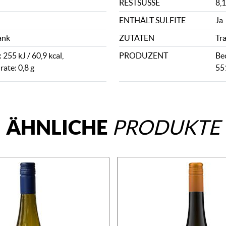
RESTSÜSSE
8,1
ENTHÄLT SULFITE
Ja
ank
ZUTATEN
Tr
255 kJ / 60,9 kcal,
PRODUZENT
Be
ate: 0,8 g
55
ÄHNLICHE
PRODUKTE