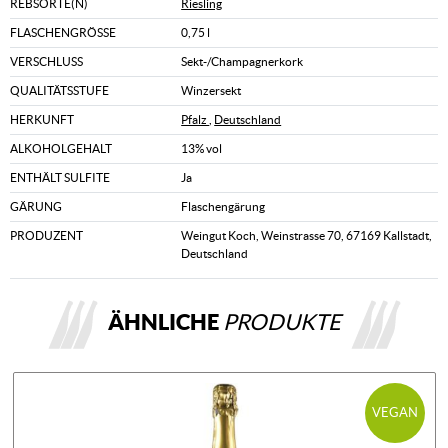
REBSORTE(N)
Riesling
FLASCHENGRÖSSE
0,75 l
VERSCHLUSS
Sekt-/Champagnerkork
QUALITÄTSSTUFE
Winzersekt
HERKUNFT
Pfalz
,
Deutschland
ALKOHOLGEHALT
13% vol
ENTHÄLT SULFITE
Ja
GÄRUNG
Flaschengärung
PRODUZENT
Weingut Koch, Weinstrasse 70, 67169 Kallstadt,
Deutschland
ÄHNLICHE
PRODUKTE
VEGAN