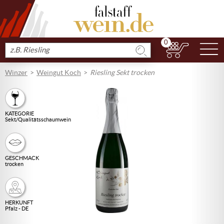
0
N
Produkt
suchen
Winzer
Weingut Koch
Riesling Sekt trocken
KATEGORIE
Sekt/Qualitätsschaumwein
GESCHMACK
trocken
HERKUNFT
Pfalz - DE