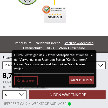
Impressum
Widerrufsrecht
Vertrag widerrufen
Datenschutz
AGB
Wein-Gutscheine
Durch Bestätigen des Buttons "Akzeptieren" stimmen Sie
Bitte wählen Sie Ihren Jahrgang
der Verwendung zu. Über den Button "Konfigurieren"
können Sie auswählen, welche Cookies Sie zulassen
wollen.
8,70 €
AKZEPTIEREN
Konfigurieren
11,60 €/Liter
inkl. Mwst.
(zzgl. Versandkosten)
IN DEN WARENKORB
LIEFERZEIT CA. 2-4 WERKTAGE AUF LAGER