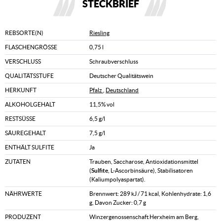
STECKBRIEF
REBSORTE(N)
Riesling
FLASCHENGRÖSSE
0,75 l
VERSCHLUSS
Schraubverschluss
QUALITÄTSSTUFE
Deutscher Qualitätswein
HERKUNFT
Pfalz
,
Deutschland
ALKOHOLGEHALT
11,5% vol
RESTSÜSSE
6,5 g/l
SÄUREGEHALT
7,5 g/l
ENTHÄLT SULFITE
Ja
ZUTATEN
Trauben, Saccharose, Antioxidationsmittel
(
Sulfite
, L-Ascorbinsäure), Stabilisatoren
(Kaliumpolyaspartat).
NÄHRWERTE
Brennwert: 289 kJ / 71 kcal, Kohlenhydrate: 1,6
g, Davon Zucker: 0,7 g
PRODUZENT
Winzergenossenschaft Herxheim am Berg,