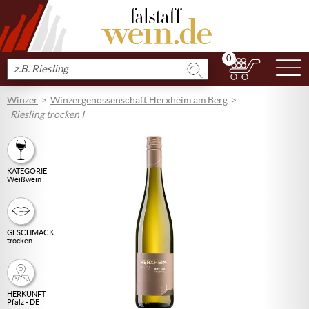
0
N
Produkt
suchen
Winzer
Winzergenossenschaft Herxheim am Berg
Riesling trocken I
KATEGORIE
Weißwein
GESCHMACK
trocken
HERKUNFT
Pfalz - DE