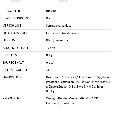
REBSORTE(N)
Riesling
FLASCHENGRÖSSE
0,75 l
VERSCHLUSS
Schraubverschluss
QUALITÄTSSTUFE
Deutscher Qualitätswein
HERKUNFT
Pfalz
,
Deutschland
ALKOHOLGEHALT
12% vol
RESTSÜSSE
8,1 g/l
SÄUREGEHALT
6,6 g/l
ENTHÄLT SULFITE
Ja
NÄHRWERTE
Brennwert: 306 kJ / 73,1 kcal, Fett: < 0,5 g, davon
gesättigte Fettsäuren: < 0,1 g, Kohlenhydrate: 0,8
g, Davon Zucker: 0,8 g, Eiweiß: < 0,5 g, Salz: <
0,01 g
PRODUZENT
Weingut Bender, Weinstraße 68, 76831
Eschbach, Deutschland