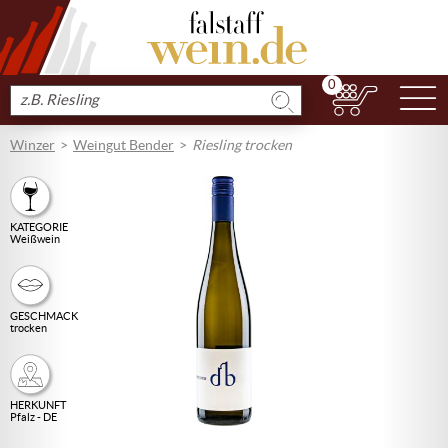
0
N
Produkt
suchen
Winzer
Weingut Bender
Riesling trocken
KATEGORIE
Weißwein
GESCHMACK
trocken
HERKUNFT
Pfalz - DE