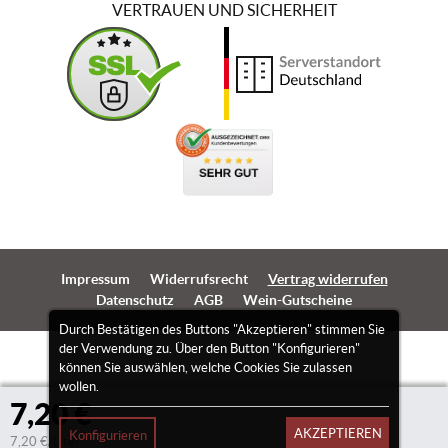
VERTRAUEN UND SICHERHEIT
Impressum
Widerrufsrecht
Vertrag widerrufen
Datenschutz
AGB
Wein-Gutscheine
Durch Bestätigen des Buttons "Akzeptieren" stimmen Sie
der Verwendung zu. Über den Button "Konfigurieren"
können Sie auswählen, welche Cookies Sie zulassen
wollen.
7,20 €
AKZEPTIEREN
Konfigurieren
7,20 €/Liter