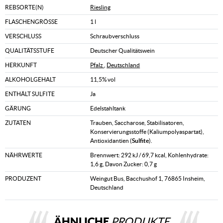
REBSORTE(N)
Riesling
FLASCHENGRÖSSE
1 l
VERSCHLUSS
Schraubverschluss
QUALITÄTSSTUFE
Deutscher Qualitätswein
HERKUNFT
Pfalz
,
Deutschland
ALKOHOLGEHALT
11,5% vol
ENTHÄLT SULFITE
Ja
GÄRUNG
Edelstahltank
ZUTATEN
Trauben, Saccharose, Stabilisatoren,
Konservierungsstoffe (Kaliumpolyaspartat),
Antioxidantien (
Sulfite
).
NÄHRWERTE
Brennwert: 292 kJ / 69,7 kcal, Kohlenhydrate:
1,6 g, Davon Zucker: 0,7 g
PRODUZENT
Weingut Bus, Bacchushof 1, 76865 Insheim,
Deutschland
ÄHNLICHE
PRODUKTE