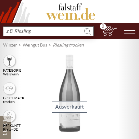
0
N
Produkt
suchen
Winzer
Weingut Bus
Riesling trocken
KATEGORIE
Weißwein
GESCHMACK
trocken
Ausverkauft
1 LITER
HERKUNFT
Pfalz - DE