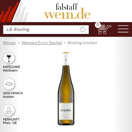
0
N
Produkt
suchen
Winzer
Weingut Erich Stachel
Riesling trocken
KATEGORIE
Weißwein
GESCHMACK
trocken
HERKUNFT
Pfalz - DE