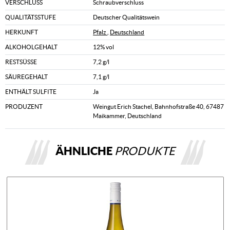
VERSCHLUSS
Schraubverschluss
QUALITÄTSSTUFE
Deutscher Qualitätswein
HERKUNFT
Pfalz
,
Deutschland
ALKOHOLGEHALT
12% vol
RESTSÜSSE
7,2 g/l
SÄUREGEHALT
7,1 g/l
ENTHÄLT SULFITE
Ja
PRODUZENT
Weingut Erich Stachel, Bahnhofstraße 40, 67487
Maikammer, Deutschland
ÄHNLICHE
PRODUKTE