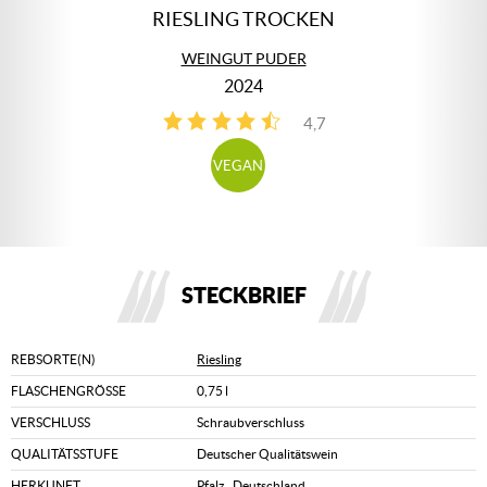
RIESLING TROCKEN
WEINGUT PUDER
2024
4,7
3
VEGAN
STECKBRIEF
REBSORTE(N)
Riesling
FLASCHENGRÖSSE
0,75 l
VERSCHLUSS
Schraubverschluss
QUALITÄTSSTUFE
Deutscher Qualitätswein
HERKUNFT
Pfalz
,
Deutschland