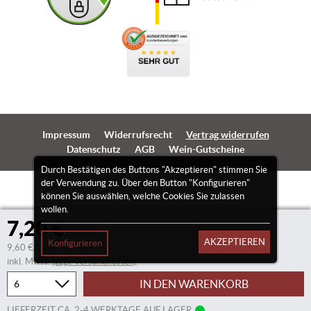
Impressum
Widerrufsrecht
Vertrag widerrufen
Datenschutz
AGB
Wein-Gutscheine
Durch Bestätigen des Buttons "Akzeptieren" stimmen Sie
der Verwendung zu. Über den Button "Konfigurieren"
können Sie auswählen, welche Cookies Sie zulassen
wollen.
7,20 €
AKZEPTIEREN
Konfigurieren
9,60 €/Liter
inkl. Mwst.
(zzgl. Versandkosten)
IN DEN WARENKORB
LIEFERZEIT CA. 2-4 WERKTAGE AUF LAGER