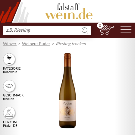
0
N
Produkt
suchen
Winzer
Weingut Puder
Riesling trocken
KATEGORIE
Roséwein
GESCHMACK
trocken
HERKUNFT
Pfalz - DE