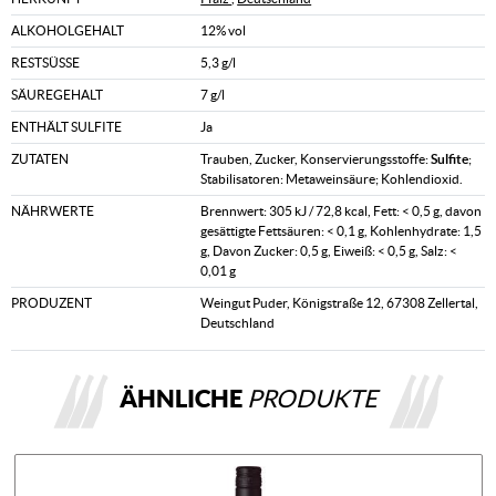
ALKOHOLGEHALT
12% vol
RESTSÜSSE
5,3 g/l
SÄUREGEHALT
7 g/l
ENTHÄLT SULFITE
Ja
ZUTATEN
Trauben, Zucker, Konservierungsstoffe:
Sulfite
;
Stabilisatoren: Metaweinsäure; Kohlendioxid.
NÄHRWERTE
Brennwert: 305 kJ / 72,8 kcal, Fett: < 0,5 g, davon
gesättigte Fettsäuren: < 0,1 g, Kohlenhydrate: 1,5
g, Davon Zucker: 0,5 g, Eiweiß: < 0,5 g, Salz: <
0,01 g
PRODUZENT
Weingut Puder, Königstraße 12, 67308 Zellertal,
Deutschland
ÄHNLICHE
PRODUKTE