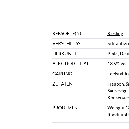
REBSORTE(N)
Riesling
VERSCHLUSS
Schraubve
HERKUNFT
Pfalz
,
Deut
ALKOHOLGEHALT
13,5% vol
GÄRUNG
Edelstahlt
ZUTATEN
Trauben, S
Säureregul
Konservieru
PRODUZENT
Weingut Gr
Rhodt unte