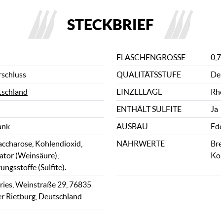
STECKBRIEF
FLASCHENGRÖSSE
0,7
rschluss
QUALITÄTSSTUFE
De
schland
EINZELLAGE
Rh
ENTHÄLT SULFITE
Ja
ank
AUSBAU
Ed
accharose, Kohlendioxid,
NÄHRWERTE
Bre
ator (Weinsäure),
Ko
ngsstoffe (Sulfite).
ies, Weinstraße 29, 76835
r Rietburg, Deutschland