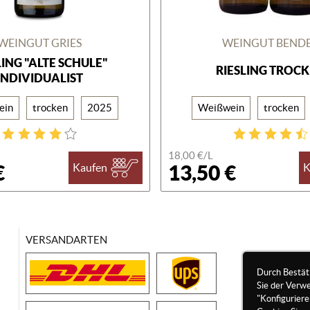
WEINGUT GRIES
WEINGUT BEND
LING "ALTE SCHULE"
RIESLING TROC
INDIVIDUALIST
ein
trocken
2025
Weißwein
trocken
18,00 €/
L
€
13,50 €
Kaufen
K
VERSANDARTEN
Durch Bestät
Sie der Verw
"Konfigurier