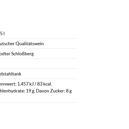
5 l
utscher Qualitätswein
odter Schloßberg
elstahltank
nnwert: 1.457 kJ / 83 kcal,
hlenhydrate: 19 g, Davon Zucker: 8 g