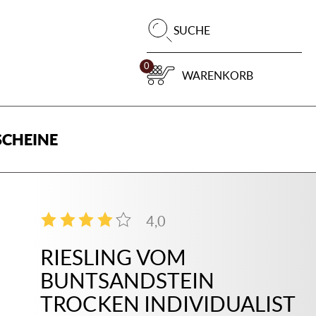
Pr
SUCHE
su
0
WARENKORB
CHEINE
4,0
2
RIESLING VOM
BUNTSANDSTEIN
TROCKEN INDIVIDUALIST