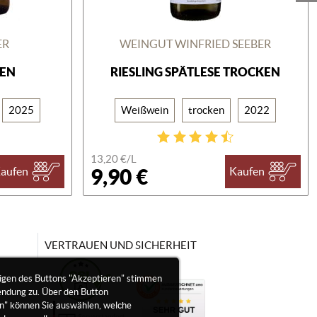
ER
WEINGUT WINFRIED SEEBER
KEN
RIESLING SPÄTLESE TROCKEN
2025
Weißwein
trocken
2022
13,20 €/
L
9,90 €
aufen
Kaufen
VERTRAUEN UND SICHERHEIT
igen des Buttons "Akzeptieren" stimmen
endung zu. Über den Button
en" können Sie auswählen, welche