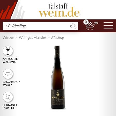
0
N
Produkt
suchen
Winzer
Weingut Mussler
Riesling
KATEGORIE
Weißwein
GESCHMACK
trocken
HERKUNFT
Pfalz - DE