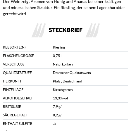
Der Wein zeigt Aromen von Honig und Ananas bei einer kräftigen
und mineralischen Struktur. Ein Riesling, der seinem Lagencharakter
gerecht wird.
STECKBRIEF
REBSORTE(N)
Riesling
FLASCHENGRÖSSE
0,75 l
VERSCHLUSS
Naturkorken
QUALITÄTSSTUFE
Deutscher Qualitätswein
HERKUNFT
Pfalz
,
Deutschland
EINZELLAGE
Kirschgarten
ALKOHOLGEHALT
13,3% vol
RESTSÜSSE
7,9 g/l
SÄUREGEHALT
8,2 g/l
ENTHÄLT SULFITE
Ja