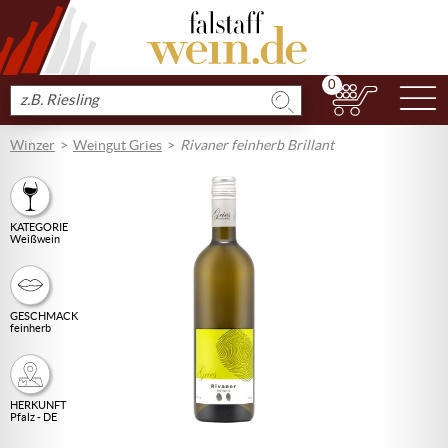
0
N
Produkt
suchen
Winzer
Weingut Gries
Rivaner feinherb Brillant
KATEGORIE
Weißwein
GESCHMACK
feinherb
HERKUNFT
Pfalz - DE