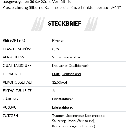
ausgewogenen Süße- Säure Verhältnis.
Auszeichnung Silberne Kammerpreismünze Trinktemperatur 7-11°
STECKBRIEF
REBSORTE(N)
Rivaner
FLASCHENGRÖSSE
0,75 l
VERSCHLUSS
Schraubverschluss
QUALITÄTSSTUFE
Deutscher Qualitätswein
HERKUNFT
Pfalz
,
Deutschland
ALKOHOLGEHALT
12,5% vol
ENTHÄLT SULFITE
Ja
GÄRUNG
Edelstahltank
AUSBAU
Edelstahltank
ZUTATEN
Trauben, Saccharose, Kohlendioxid,
Säureregulator (Weinsäure),
Konservierungsstoff (Sulfite).