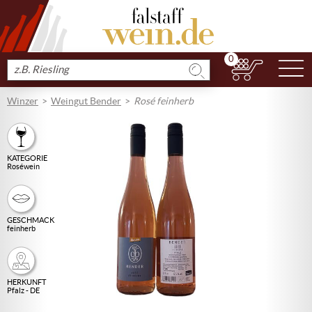
0
N
Produkt
suchen
Winzer
Weingut Bender
Rosé feinherb
KATEGORIE
Roséwein
GESCHMACK
feinherb
HERKUNFT
Pfalz - DE