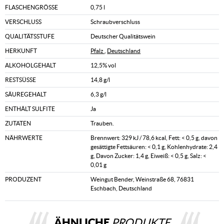
FLASCHENGRÖSSE
0,75 l
VERSCHLUSS
Schraubverschluss
QUALITÄTSSTUFE
Deutscher Qualitätswein
HERKUNFT
Pfalz
,
Deutschland
ALKOHOLGEHALT
12,5% vol
RESTSÜSSE
14,8 g/l
SÄUREGEHALT
6,3 g/l
ENTHÄLT SULFITE
Ja
ZUTATEN
Trauben.
NÄHRWERTE
Brennwert: 329 kJ / 78,6 kcal, Fett: < 0,5 g, davon
gesättigte Fettsäuren: < 0,1 g, Kohlenhydrate: 2,4
g, Davon Zucker: 1,4 g, Eiweiß: < 0,5 g, Salz: <
0,01 g
PRODUZENT
Weingut Bender, Weinstraße 68, 76831
Eschbach, Deutschland
ÄHNLICHE
PRODUKTE