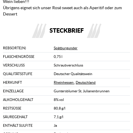
Wein lieben!!!
Übrigens eignet sich unser Rosé sweet auch als Aperitif oder zum
Dessert
STECKBRIEF
REBSORTE(N)
Spätburgunder
FLASCHENGRÖSSE
0,75 l
VERSCHLUSS
Schraubverschluss
QUALITÄTSSTUFE
Deutscher Qualitätswein
HERKUNFT
Rheinhessen
,
Deutschland
EINZELLAGE
Guntersblumer St. Julianenbrunnen
ALKOHOLGEHALT
8% vol
RESTSÜSSE
80,8 g/l
SÄUREGEHALT
7,1 g/l
ENTHÄLT SULFITE
Ja