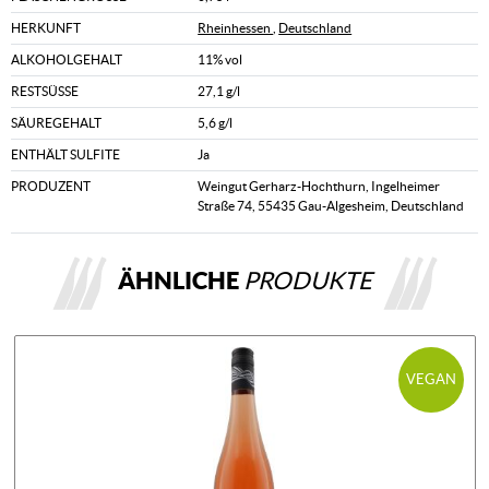
HERKUNFT
Rheinhessen
,
Deutschland
ALKOHOLGEHALT
11% vol
RESTSÜSSE
27,1 g/l
SÄUREGEHALT
5,6 g/l
ENTHÄLT SULFITE
Ja
PRODUZENT
Weingut Gerharz-Hochthurn, Ingelheimer
Straße 74, 55435 Gau-Algesheim, Deutschland
ÄHNLICHE
PRODUKTE
VEGAN