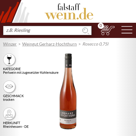
0
N
Produkt
suchen
Winzer
Weingut Gerharz-Hochthurn
Rosecco 0,75l
KATEGORIE
Perlwein mit zugesetzter Kohlensäure
GESCHMACK
trocken
HERKUNFT
Rheinhessen - DE