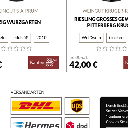
INGUT S. A. PRÜM
WEINGUT KRUGER-
RIESLING GROSSES GEW
ZIG WÜRZGARTEN
ITTERBERG KRUG
ein
edelsüß
2010
Weißwein
trocken
56,00 €/
L
€
42,00 €
Kaufen
K
VERSANDARTEN
Durch Bestät
Sie der Verw
"Konfigurier
Cookies Sie z