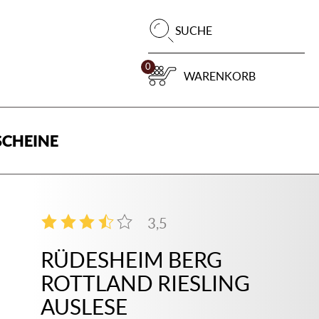
Pr
SUCHE
su
0
WARENKORB
CHEINE
3,5
2
RÜDESHEIM BERG
ROTTLAND RIESLING
AUSLESE