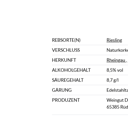
REBSORTE(N)
Riesling
VERSCHLUSS
Naturkork
HERKUNFT
Rheingau
,
ALKOHOLGEHALT
8,5% vol
SÄUREGEHALT
8,7 g/l
GÄRUNG
Edelstahlt
PRODUZENT
Weingut Dr
65385 Rüd