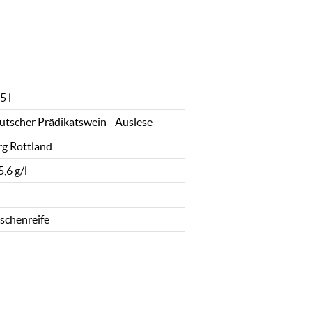
5 l
utscher Prädikatswein - Auslese
rg Rottland
,6 g/l
aschenreife