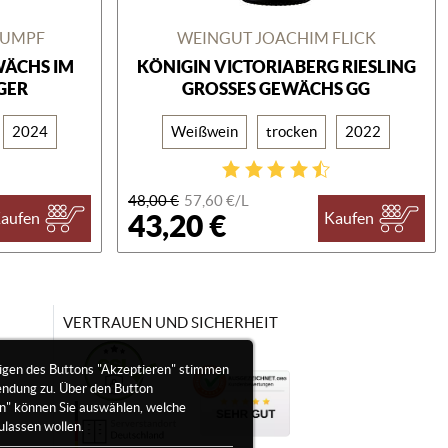
RUMPF
WEINGUT JOACHIM FLICK
ÄCHS IM P
KÖNIGIN VICTORIABERG RIESLING
ER
GROSSES GEWÄCHS GG
2024
Weißwein
trocken
2022
48,00 €
57,60 €/
L
43,20 €
aufen
Kaufen
VERTRAUEN UND SICHERHEIT
igen des Buttons "Akzeptieren" stimmen
endung zu. Über den Button
en" können Sie auswählen, welche
ulassen wollen.