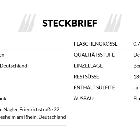
STECKBRIEF
FLASCHENGRÖSSE
0,7
en
QUALITÄTSSTUFE
De
Deutschland
EINZELLAGE
Be
RESTSÜSSE
185
ENTHÄLT SULFITE
Ja
ank
AUSBAU
Fl
. Nägler, Friedrichstraße 22,
esheim am Rhein, Deutschland