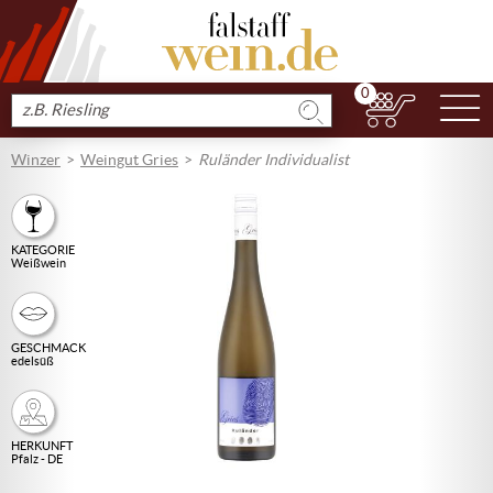
0
N
Produkt
suchen
Winzer
Weingut Gries
Ruländer Individualist
KATEGORIE
Weißwein
GESCHMACK
edelsüß
HERKUNFT
Pfalz - DE