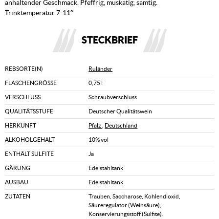
anhaltender Geschmack. Pfeffrig, muskatig, samtig.
Trinktemperatur 7-11°
STECKBRIEF
REBSORTE(N)
Ruländer
FLASCHENGRÖSSE
0,75 l
VERSCHLUSS
Schraubverschluss
QUALITÄTSSTUFE
Deutscher Qualitätswein
HERKUNFT
Pfalz
,
Deutschland
ALKOHOLGEHALT
10% vol
ENTHÄLT SULFITE
Ja
GÄRUNG
Edelstahltank
AUSBAU
Edelstahltank
ZUTATEN
Trauben, Saccharose, Kohlendioxid,
Säureregulator (Weinsäure),
Konservierungsstoff (Sulfite).