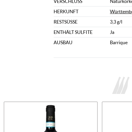
VERSCHLUSS
Naturkork
HERKUNFT
Württemb
RESTSÜSSE
3,3 g/l
ENTHÄLT SULFITE
Ja
AUSBAU
Barrique