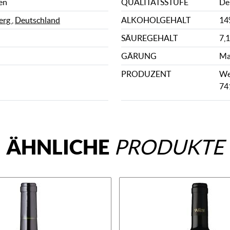
en
QUALITÄTSSTUFE
De
erg
,
Deutschland
ALKOHOLGEHALT
14
SÄUREGEHALT
7,1
GÄRUNG
Ma
PRODUZENT
We
74
ÄHNLICHE
PRODUKTE