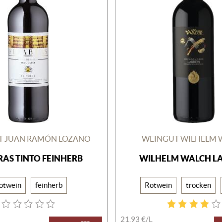
T JUAN RAMÓN LOZANO
WEINGUT WILHELM 
RAS TINTO FEINHERB
WILHELM WALCH L
otwein
feinherb
Rotwein
trocken
21,93 €/
L