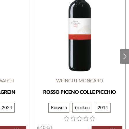
WALCH
WEINGUT MONCARO
AGREIN
ROSSO PICENO COLLE PICCHIO
2024
Rotwein
trocken
2014
6,40 €/
L