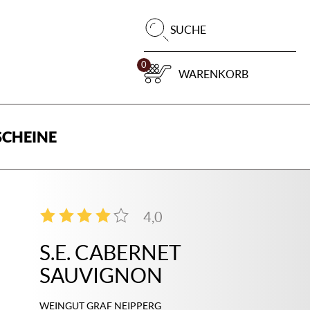
Pr
SUCHE
su
0
WARENKORB
CHEINE
4,0
3
S.E. CABERNET
SAUVIGNON
WEINGUT GRAF NEIPPERG