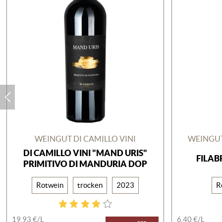
WEINGUT DI CAMILLO VINI
WEINGU
DI CAMILLO VINI "MAND URIS"
FILAB
PRIMITIVO DI MANDURIA DOP
Rotwein
trocken
2023
R
19,93 €/
L
6,40 €/
L