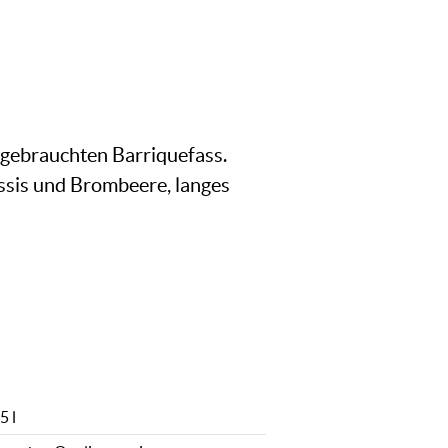
gebrauchten Barriquefass.
assis und Brombeere, langes
5 l