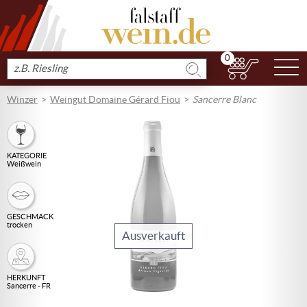
0
N
Produkt
suchen
Winzer
Weingut Domaine Gérard Fiou
Sancerre Blanc
KATEGORIE
Weißwein
GESCHMACK
trocken
Ausverkauft
HERKUNFT
Sancerre - FR