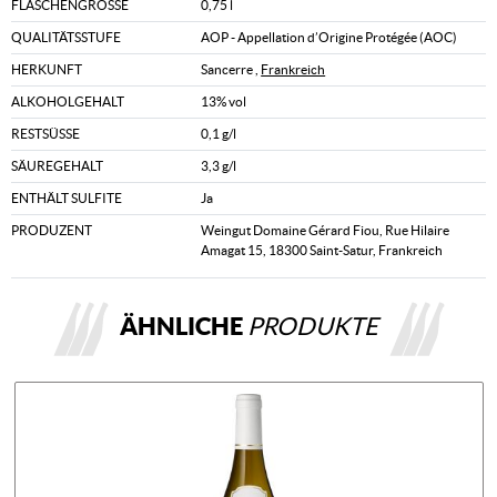
FLASCHENGRÖSSE
0,75 l
QUALITÄTSSTUFE
AOP - Appellation d’Origine Protégée (AOC)
HERKUNFT
Sancerre ,
Frankreich
ALKOHOLGEHALT
13% vol
RESTSÜSSE
0,1 g/l
SÄUREGEHALT
3,3 g/l
ENTHÄLT SULFITE
Ja
PRODUZENT
Weingut Domaine Gérard Fiou, Rue Hilaire
Amagat 15, 18300 Saint-Satur, Frankreich
ÄHNLICHE
PRODUKTE