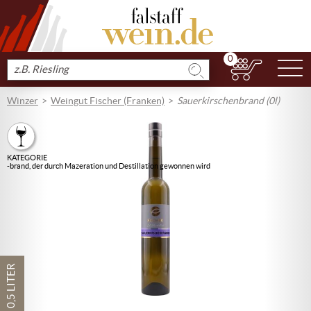
0
N
Produkt
suchen
Winzer
Weingut Fischer (Franken)
Sauerkirschenbrand (0l)
KATEGORIE
-brand, der durch Mazeration und Destillation gewonnen wird
0,5 LITER